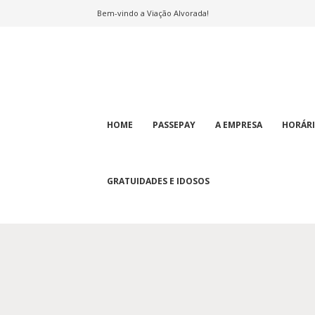
Bem-vindo a Viação Alvorada!
Viação
Alvorada
HOME
PASSEPAY
A EMPRESA
HORÁR
GRATUIDADES E IDOSOS